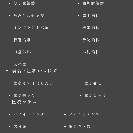
むし歯治療
歯周病治療
噛み合わせ治療
矯正歯科
インプラント治療
審美歯科
根管治療
予防歯科
口腔外科
小児歯科
入れ歯
病名・症状から探す
歯をキレイにしたい
歯が痛む
歯を失った
歯がしみる
医療コラム
ホワイトニング
メインテナンス
未分類
歯並び・矯正