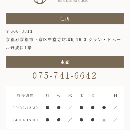
〒600-8811
京都府京都市下京区中堂寺坊城町16-3 グラン・ドムー
ル丹波口1階
075-741-6642
診療時間
月
火
水
木
金
土
日
09:30-12:30
●
●
／
●
●
●
／
14:30-18:30
●
●
／
●
●
▲
／