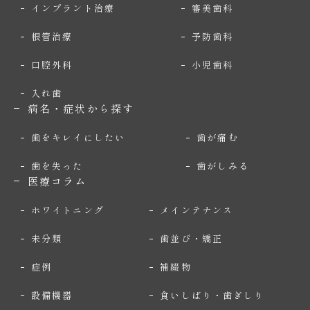
インプラント治療
審美歯科
根管治療
予防歯科
口腔外科
小児歯科
入れ歯
病名・症状から探す
歯をキレイにしたい
歯が痛む
歯を失った
歯がしみる
医療コラム
ホワイトニング
メインテナンス
未分類
歯並び・矯正
症例
補綴物
設備機器
食いしばり・歯ぎしり